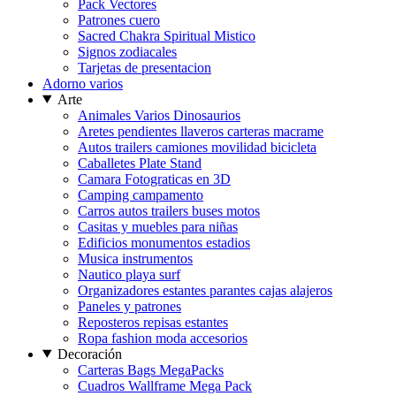
Pack Vectores
Patrones cuero
Sacred Chakra Spiritual Mistico
Signos zodiacales
Tarjetas de presentacion
Adorno varios
Arte
Animales Varios Dinosaurios
Aretes pendientes llaveros carteras macrame
Autos trailers camiones movilidad bicicleta
Caballetes Plate Stand
Camara Fotograticas en 3D
Camping campamento
Carros autos trailers buses motos
Casitas y muebles para niñas
Edificios monumentos estadios
Musica instrumentos
Nautico playa surf
Organizadores estantes parantes cajas alajeros
Paneles y patrones
Reposteros repisas estantes
Ropa fashion moda accesorios
Decoración
Carteras Bags MegaPacks
Cuadros Wallframe Mega Pack