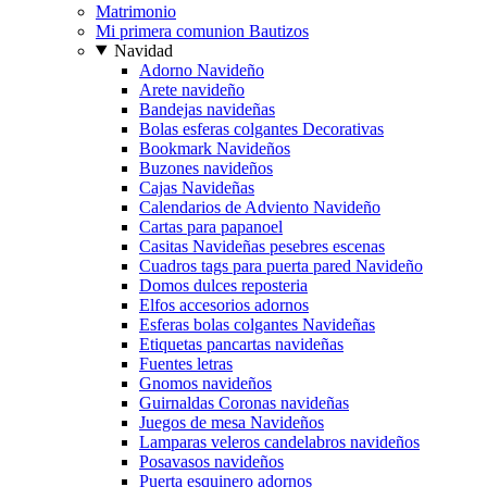
Matrimonio
Mi primera comunion Bautizos
Navidad
Adorno Navideño
Arete navideño
Bandejas navideñas
Bolas esferas colgantes Decorativas
Bookmark Navideños
Buzones navideños
Cajas Navideñas
Calendarios de Adviento Navideño
Cartas para papanoel
Casitas Navideñas pesebres escenas
Cuadros tags para puerta pared Navideño
Domos dulces reposteria
Elfos accesorios adornos
Esferas bolas colgantes Navideñas
Etiquetas pancartas navideñas
Fuentes letras
Gnomos navideños
Guirnaldas Coronas navideñas
Juegos de mesa Navideños
Lamparas veleros candelabros navideños
Posavasos navideños
Puerta esquinero adornos