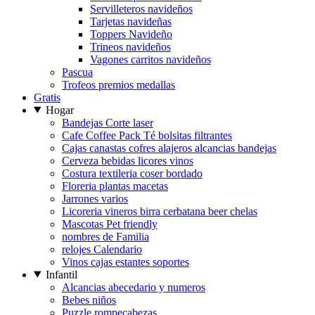
Servilleteros navideños
Tarjetas navideñas
Toppers Navideño
Trineos navideños
Vagones carritos navideños
Pascua
Trofeos premios medallas
Gratis
Hogar
Bandejas Corte laser
Cafe Coffee Pack Té bolsitas filtrantes
Cajas canastas cofres alajeros alcancias bandejas
Cerveza bebidas licores vinos
Costura textileria coser bordado
Floreria plantas macetas
Jarrones varios
Licoreria vineros birra cerbatana beer chelas
Mascotas Pet friendly
nombres de Familia
relojes Calendario
Vinos cajas estantes soportes
Infantil
Alcancias abecedario y numeros
Bebes niños
Puzzle rompecabezas